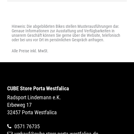
Hinweis: Die abgebildeten Bikes stellen Musterausführungen dar.
Genaue Informationen zur Ausstattung und Verfügbarkeiten in
unserem Geschäft können Sie gerne über die Website, telefonisch
oder bei uns vor Ort im persönlichen Gespräch anfragen.
Alle Preise inkl. MwSt.
CUBE Store Porta Westfalica
Radsport Lindemann e.K.
Erbeweg 17
32457 Porta Westfalica
0571 76735
verkauf@cube-store-porta-westfalica.de